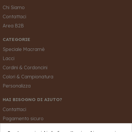
Chi Siamo
Contattaci
Area B2B
CATEGORIE
Speciale Macramè
Lacci
Cordini & Cordoncini
Colori & Campionatura
Personalizza
HAI BISOGNO DI AIUTO?
Contattaci
Pagamento sicuro
Spedizione e Consegna