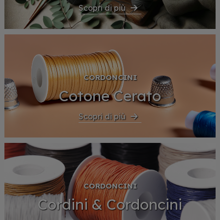
Scopri di più
CORDONCINI
Cotone Cerato
Scopri di più
CORDONCINI
Cordini & Cordoncini