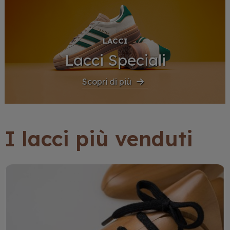
LACCI
Lacci Speciali
Scopri di più
I lacci più venduti