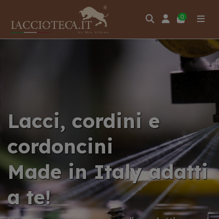
0
Lacci, cordini e
cordoncini
Made in Italy adatti
a te!