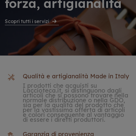
forza, artigianalità
Scopri tutti i servizi
Qualità e artigianalità Made in Italy
I prodotti che acquisti su
Laccioteca.it, si distinguono dagli
articoli che si possono trovare nella
normale distribuzione o nella GDO,
sia per la qualità del prodotto che
per la vastissima offerta di articoli
e colori conseguente al vantaggio
di essere i diretti produttori.
Garanzia di provenienza