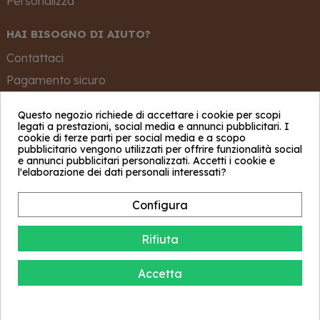
Personalizza
HAI BISOGNO DI AIUTO?
Contattaci
Pagamento sicuro
Spedizione e Consegna
Questo negozio richiede di accettare i cookie per scopi
Resi e rimborsi
legati a prestazioni, social media e annunci pubblicitari. I
cookie di terze parti per social media e a scopo
pubblicitario vengono utilizzati per offrire funzionalità social
NOTE LEGALI
e annunci pubblicitari personalizzati. Accetti i cookie e
l'elaborazione dei dati personali interessati?
Termini e condizioni d'uso
Configura
Mia Urbino Srl Via sasso, sn 61029 - Urbino, P.IVA 02412910412 |
Rifiuta
Affiliazione
Realizzato con
♥
da
Eeever Digital Agency
Accetta