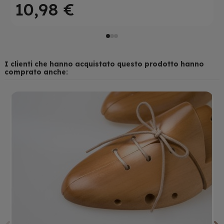
10,98 €
I clienti che hanno acquistato questo prodotto hanno
comprato anche:
LACCI PIATTI CERATI VERDE
LACCI TONDI CERATI
MILITARE
NEROVERO™
LACCI
LACCI