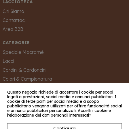
LACCIOTECA
Chi Siamo
Contattaci
Area B2B
CATEGORIE
Speciale Macramè
Lacci
Cordini & Cordoncini
Colori & Campionatura
Personalizza
Questo negozio richiede di accettare i cookie per scopi
legati a prestazioni, social media e annunci pubblicitari. I
HAI BISOGNO DI AIUTO?
cookie di terze parti per social media e a scopo
pubblicitario vengono utilizzati per offrire funzionalità social
e annunci pubblicitari personalizzati. Accetti i cookie e
Contattaci
l'elaborazione dei dati personali interessati?
Pagamento sicuro
Configura
Spedizione e Consegna