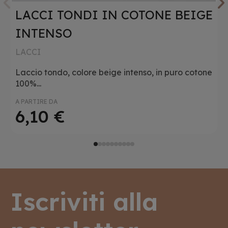
LACCI TONDI IN COTONE BEIGE
Laccio piatto cerato, color verde militare, in
Laccio tondo cerato, nel colore nero intenso, in
puro...
puro...
INTENSO
A PARTIRE DA
A PARTIRE DA
LACCI
12,20 €
9,76 €
Laccio tondo, colore beige intenso, in puro cotone
100%...
A PARTIRE DA
6,10 €
Iscriviti alla