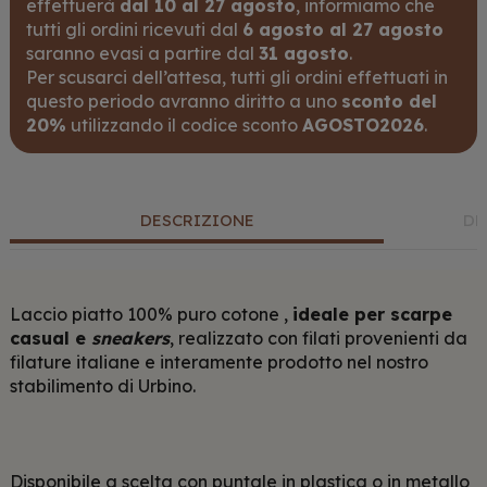
effettuerà
dal 10 al 27 agosto
, informiamo che
tutti gli ordini ricevuti dal
6 agosto al 27 agosto
saranno evasi a partire dal
31 agosto
.
Per scusarci dell’attesa, tutti gli ordini effettuati in
questo periodo avranno diritto a uno
sconto del
20%
utilizzando il codice sconto
AGOSTO2026
.
DESCRIZIONE
DE
Laccio piatto 100% puro cotone ,
ideale per scarpe
casual e
sneakers
, realizzato con filati provenienti da
filature italiane e interamente prodotto nel nostro
stabilimento di Urbino.
Disponibile a scelta con puntale in plastica o in metallo